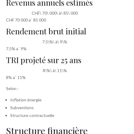
Revenus annuels estimés
CHF\ 70\ 000\ à\ 85\ 000
CHF 70 000 aˋ 85 000
Rendement brut initial
7.5\%\ à\ 9\%
7.5% aˋ 9%
TRI projeté sur 25 ans
8\%\ à\ 11\%
8% aˋ 11%
Selon :
Inflation énergie
Subventions
Structure contractuelle
Structure financière