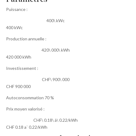
Puissance :
400\ kWc
400 kWc
Production annuelle :
420\ 000\ kWh
420 000 kWh
Investissement :
CHF\ 900\ 000
CHF 900 000
Autoconsommation 70 %
Prix moyen valorisé :
CHF\ 0.18\ à\ 0.22/kWh
CHF 0.18 aˋ 0.22/kWh